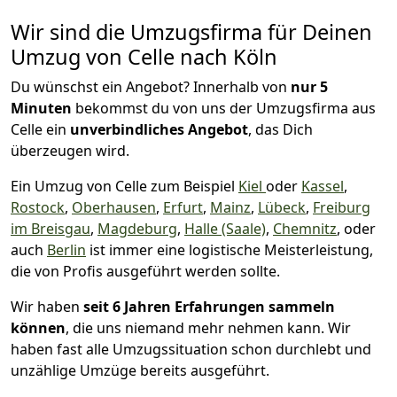
Wir sind die Umzugsfirma für Deinen
Umzug von Celle nach Köln
Du wünschst ein Angebot? Innerhalb von
nur 5
Minuten
bekommst du von uns der Umzugsfirma aus
Celle ein
unverbindliches Angebot
, das Dich
überzeugen wird.
Ein Umzug von Celle zum Beispiel
Kiel
oder
Kassel
,
Rostock
,
Oberhausen
,
Erfurt
,
Mainz
,
Lübeck
,
Freiburg
im Breisgau
,
Magdeburg
,
Halle (Saale)
,
Chemnitz
, oder
auch
Berlin
ist immer eine logistische Meisterleistung,
die von Profis ausgeführt werden sollte.
Wir haben
seit
6 Jahren Erfahrungen sammeln
können
, die uns niemand mehr nehmen kann. Wir
haben fast alle Umzugssituation schon durchlebt und
unzählige Umzüge bereits ausgeführt.