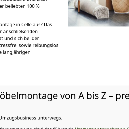
er beliebten 100 %
tage in Celle aus? Das
r anschließenden
t und sich bei der
tressfrei sowie reibungslos
e langjährigen
elmontage von A bis Z – pre
im Umzugsbusiness unterwegs.