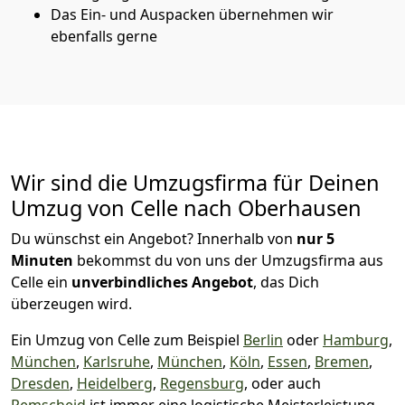
Das Ein- und Auspacken übernehmen wir
ebenfalls gerne
Wir sind die Umzugsfirma für Deinen
Umzug von Celle nach Oberhausen
Du wünschst ein Angebot? Innerhalb von
nur 5
Minuten
bekommst du von uns der Umzugsfirma aus
Celle ein
unverbindliches Angebot
, das Dich
überzeugen wird.
Ein Umzug von Celle zum Beispiel
Berlin
oder
Hamburg
,
München
,
Karlsruhe
,
München
,
Köln
,
Essen
,
Bremen
,
Dresden
,
Heidelberg
,
Regensburg
, oder auch
Remscheid
ist immer eine logistische Meisterleistung,