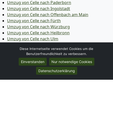
Umzug von Celle nach Paderborn
Umzug von Celle nach Ingolstadt
Umzug von Celle nach Offenbach am Main
Umzug von Celle nach Fürth
Umzug von Celle nach Würzburg
Umzug von Celle nach Heilbronn
Umzug von Celle nach Ulm
Umzug von Celle nach Pforzheim
Diese Internetseite verwendet Cookies um die
Umzug von Celle nach Wolfsburg
Benutzerfreundlichkeit zu verbessern.
Umzug von Celle nach Bottrop
Einverstanden
Nur notwendige Cookies
Umzug von Celle nach Göttingen
Umzug von Celle nach Reutlingen
Datenschutzerklärung
Umzug von Celle nach Bremer­haven
Umzug von Celle nach Koblenz
Umzug von Celle nach Erlangen
Umzug von Celle nach Bergisch Gladbach
Umzug von Celle nach Remscheid
Umzug von Celle nach Jena
Umzug von Celle nach Recklinghausen